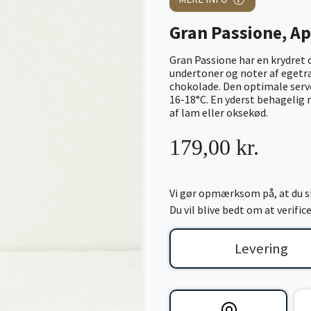
Gran Passione, A
Gran Passione har en krydret
undertoner og noter af egetræ
chokolade. Den optimale serv
16-18°C. En yderst behagelig r
af lam eller oksekød.
179,00 kr.
Vi gør opmærksom på, at du sk
Du vil blive bedt om at verifi
Levering