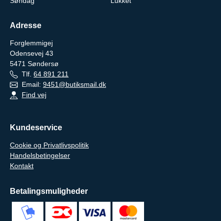
Søndag
Lukket
Adresse
Forglemmigej
Odensevej 43
5471
Søndersø
Tlf.
64 891 211
Email:
9451@butiksmail.dk
Find vej
Kundeservice
Cookie og Privatlivspolitik
Handelsbetingelser
Kontakt
Betalingsmuligheder