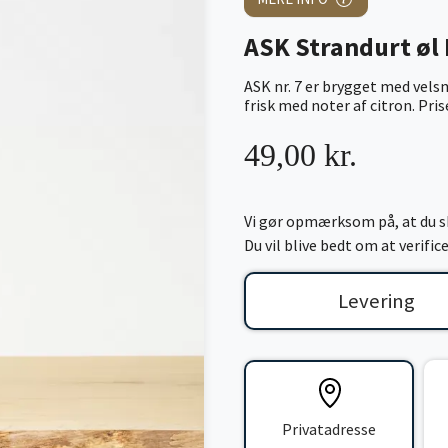
ASK Strandurt øl N
ASK nr. 7 er brygget med vels
frisk med noter af citron. Prise
49,00 kr.
Vi gør opmærksom på, at du sk
Du vil blive bedt om at verifi
Levering
Privatadresse